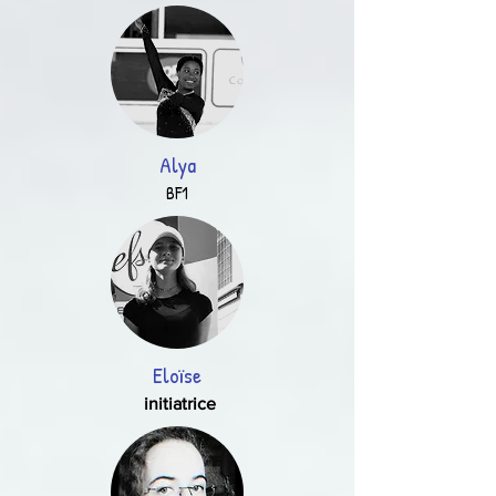
Alya
BF1
Eloïse
initiatrice