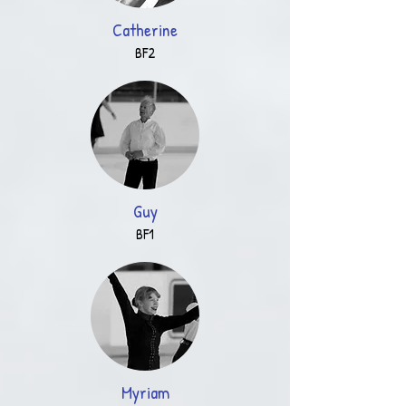
Catherine
BF2
Guy
BF1
Myriam