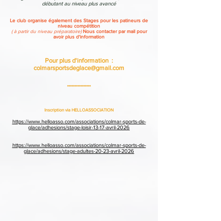
débutant au niveau plus avancé
Le club organise également des Stages pour les patineurs de
niveau compétition
( à partir du niveau préparatoire)
Nous contacter par mail pour
avoir plus d'information
Pour plus d'information :
colmarsportsdeglace@gmail.com
****************
​Inscription via HELLOASSOCIATION
https://www.helloasso.com/associations/colmar-sports-de-
glace/adhesions/stage-loisir-13-17-avril-2026
https://www.helloasso.com/associations/colmar-sports-de-
glace/adhesions/stage-adultes-20-23-avril-2026